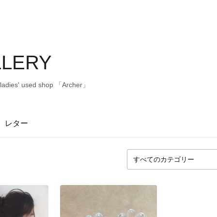
LLERY
' used shop 「Archer」
レター