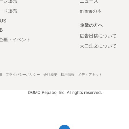
ージ販売
ニュース
ード販売
minneの本
LUS
企業の方へ
AB
広告出稿について
企画・イベント
大口注文について
用
プライバシーポリシー
会社概要
採用情報
メディアキット
©GMO Pepabo, Inc. All rights reserved.