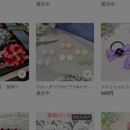
展示中
展示中
SOLD OUT
[再販] つまみ細工 髪飾り 2wayクリップ ダリアの花①
小さいダリアのピアス&イヤリング つまみ細工 パステルカラー
展示中
500円
SOLD OUT