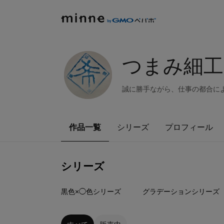
つまみ細工 
誠に勝手ながら、仕事の都合に
作品一覧
シリーズ
プロフィール
シリーズ
1
点
3
点
黒色×◯色シリーズ
グラデーションシリーズ