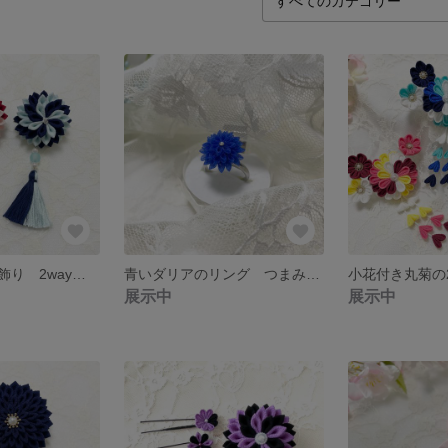
つまみ細工 髪飾り 2wayクリップ ダリアの花③
青いダリアのリング つまみ細工
展示中
展示中