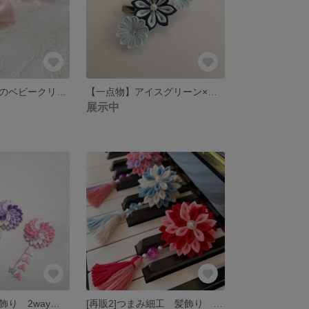
桜の花とリボンのベビークリップ2個セット つまみ細工
【一点物】アイスグリーン×濃紺のお花 2wayクリップ つまみ細工
展示中
つまみ細工 髪飾り 2wayクリップ ダリアの花《グラデーションシリーズ2》
[再販2]つまみ細工 髪飾り 2wayクリップ ダリアの花①