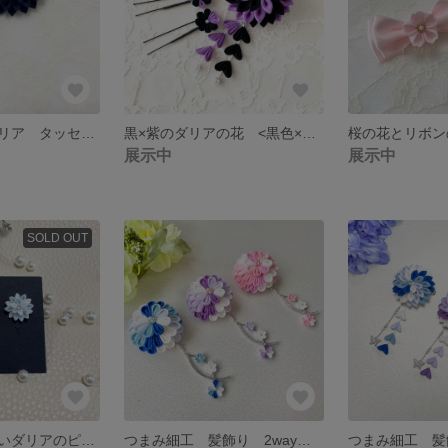
大きな濃紺のダリア タッセル付き つまみ細工 髪飾り 2wayクリップ
黒×紫のダリアの花 <黒色×◯色シリーズ1> つまみ細工 髪飾り 2wayクリップ
展示中
展示中
SOLD OUT
雪の結晶風小さいダリアのピアス&イヤリング つまみ細工
つまみ細工 髪飾り 2wayクリップ 丸菊の花《グラデーションシリーズ3》