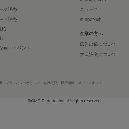
ージ販売
ニュース
ード販売
minneの本
LUS
企業の方へ
AB
広告出稿について
企画・イベント
大口注文について
用
プライバシーポリシー
会社概要
採用情報
メディアキット
©GMO Pepabo, Inc. All rights reserved.