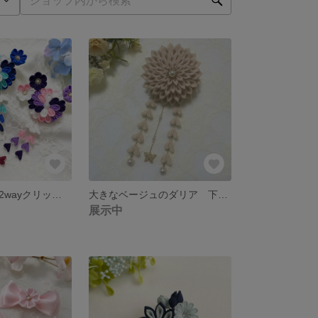
小花付き丸菊の2wayクリップ つまみ細工 髪飾り
大きなベージュのダリア 下がり付き つまみ細工の髪飾り 2wayクリップ
展示中