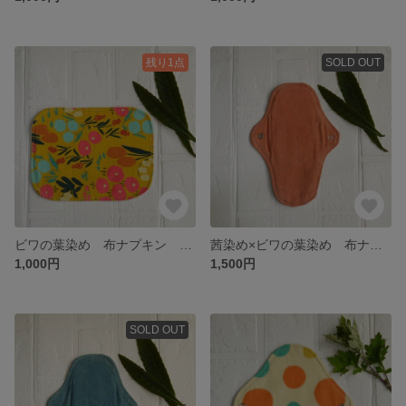
残り1点
SOLD OUT
ビワの葉染め 布ナプキン 四角 Mサイズ 黄花
茜染め×ビワの葉染め 布ナプキン
1,000円
1,500円
SOLD OUT