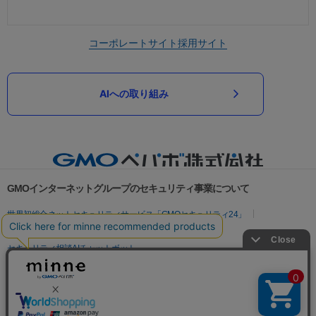
コーポレートサイト
採用サイト
AIへの取り組み
GMOインターネットグループのセキュリティ事業について
世界初総合ネットセキュリティサービス「GMOセキュリティ24」
パスワード漏洩診断
Webサイトリスク診断
セキュリティ相談AIチャットボット
実在証明・盗聴対策
サイバー攻撃対策（GMOサイバーセキュリティ byイエラエ）
サイバー攻撃対策（GMO Flatt Security）
なりすまし対策