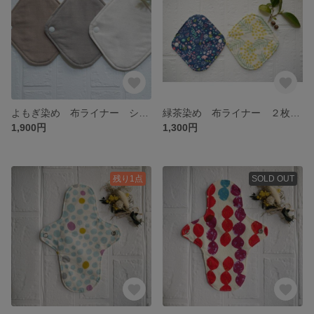
よもぎ染め 布ライナー シンプル ３枚セット
緑茶染め 布ライナー ２枚セット 草木染め好きさんに
1,900円
1,300円
残り1点
SOLD OUT