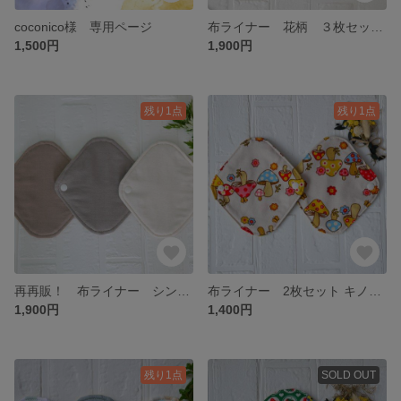
coconico様 専用ページ
布ライナー 花柄 ３枚セット ビワの葉・緑茶・タマネギの皮染め
1,500円
1,900円
残り1点
残り1点
再再販！ 布ライナー シンプル ３枚セット ビワ・緑茶・ほうじ茶染め
布ライナー 2枚セット キノコ柄 緑茶・ほうじ茶染め
1,900円
1,400円
残り1点
SOLD OUT