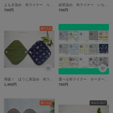
よもぎ染め 布ライナー りんご レトロ
緑茶染め 布ライナー いちご レトロ 草木染め好きさんに
700円
700円
残り1点
再販！ ほうじ茶染め 布ライナー ２枚セット レトロ生地
選べる布ライナー オーダー作成 ネル、表地の種類を選べます
1,400円
700円
残り1点
SOLD OUT