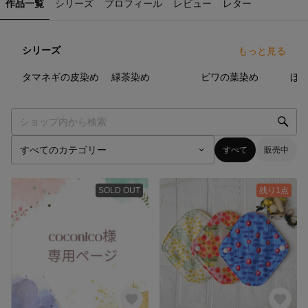
作品一覧
シリーズ
プロフィール
レビュー
レター
シリーズ
もっと見る
17
点
6
点
16
点
タマネギの皮染め
緑茶染め
ビワの葉染め
ほ
すべて
販売中
SOLD OUT
残り1点