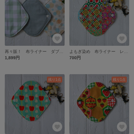
再々販！ 布ライナー ダブルガーゼ 3枚セット ミント染め 暑い夏に
よもぎ染め 布ライナー レトロ柄
1,899円
700円
残り1点
残り1点