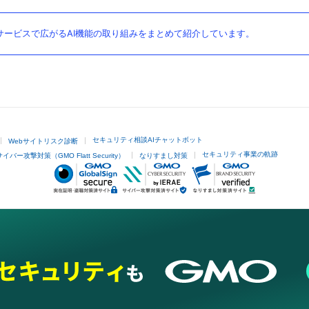
ービスで広がるAI機能の取り組みをまとめて紹介しています。
セキュリティ相談AIチャットボット
Webサイトリスク診断
セキュリティ事業の軌跡
サイバー攻撃対策（GMO Flatt Security）
なりすまし対策