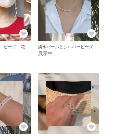
マスクチェーン ビーズ 花デザイン Flower design mask chain
淡水パールとシルバービーズのネックレス Fresh pearl & Silver beads Necklace
展示中