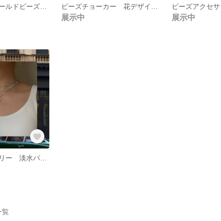
淡水パールとゴールドビーズのアンクレット Fresh pearl & Gold beads Anklet
ビーズチョーカー 花デザイン Flower Choker
展示中
展示中
ビーズアクセサリー 淡水パールとシルバービーズの3連ネックレス - Fresh Pearl & Silver beads 3 lanes necklace
一覧