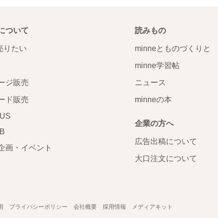
について
読みもの
で売りたい
minneとものづくりと
minne学習帖
ージ販売
ニュース
ード販売
minneの本
LUS
企業の方へ
AB
広告出稿について
企画・イベント
大口注文について
用
プライバシーポリシー
会社概要
採用情報
メディアキット