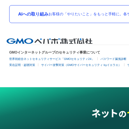
AIへの取り組み
お客様の「やりたいこと」をもっと手軽に。各サ
GMOインターネットグループのセキュリティ事業について
世界初総合ネットセキュリティサービス「GMOセキュリティ24」
パスワード漏洩診断
実在証明・盗聴対策
サイバー攻撃対策（GMOサイバーセキュリティ byイエラエ）