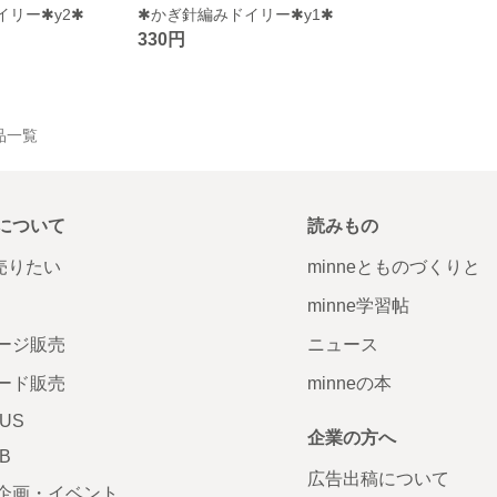
リー✱y2✱
✱かぎ針編みドイリー✱y1✱
330円
作品一覧
について
読みもの
で売りたい
minneとものづくりと
minne学習帖
ージ販売
ニュース
ード販売
minneの本
LUS
企業の方へ
AB
広告出稿について
企画・イベント