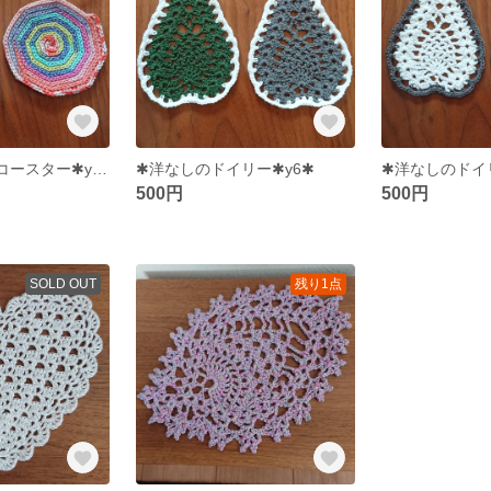
✱スパイラル状コースター✱y7✱
✱洋なしのドイリー✱y6✱
✱洋なしのドイ
500円
500円
SOLD OUT
残り1点