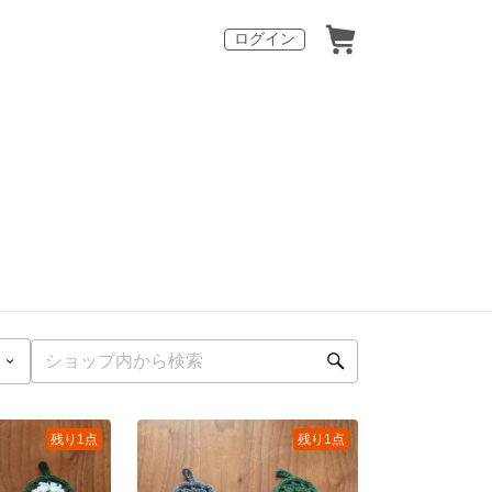
ログイン
残り1点
残り1点