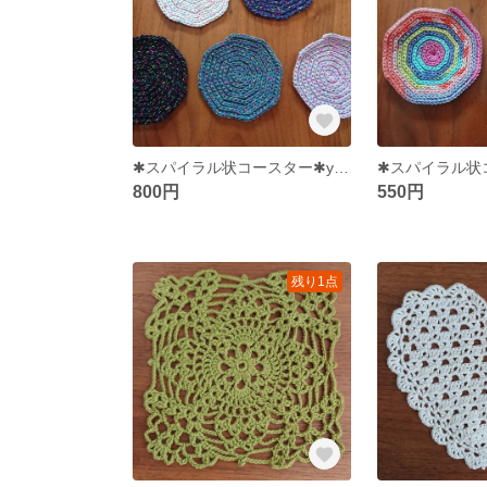
✱スパイラル状コースター✱y8✱
800円
550円
残り1点