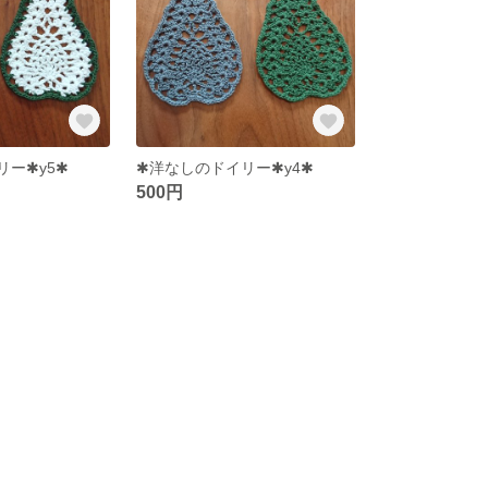
リー✱y5✱
✱洋なしのドイリー✱y4✱
500円