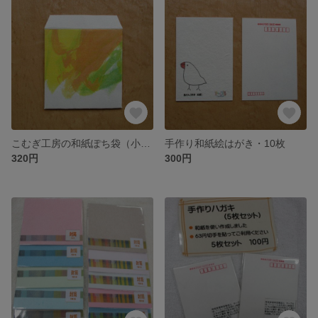
こむぎ工房の和紙ぽち袋（小）A・4個
手作り和紙絵はがき・10枚
320円
300円