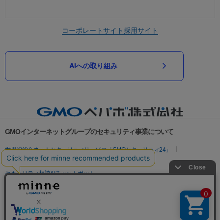
コーポレートサイト
採用サイト
AIへの取り組み
GMOインターネットグループのセキュリティ事業について
世界初総合ネットセキュリティサービス「GMOセキュリティ24」
パスワード漏洩診断
Webサイトリスク診断
セキュリティ相談AIチャットボット
実在証明・盗聴対策
サイバー攻撃対策（GMOサイバーセキュリティ byイエラエ）
サイバー攻撃対策（GMO Flatt Security）
なりすまし対策