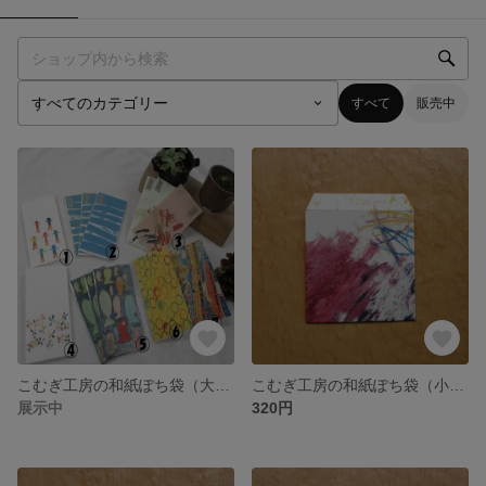
すべて
販売中
こむぎ工房の和紙ぽち袋（大）・4個
こむぎ工房の和紙ぽち袋（小）B・4個
展示中
320円