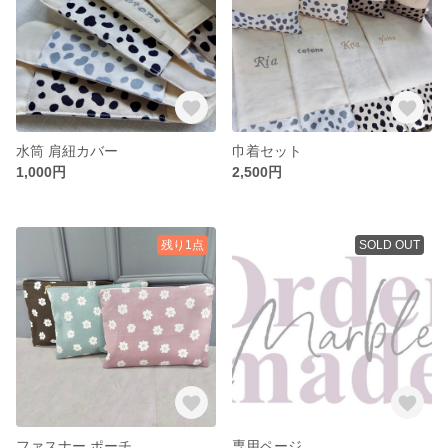
水筒 肩紐カバー
巾着セット
1,000円
2,500円
残り1点
SOLD OUT
ファスナー ポーチ
専用ページ