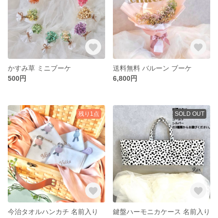
かすみ草 ミニブーケ
送料無料 バルーン ブーケ
500円
6,800円
残り1点
SOLD OUT
今治タオルハンカチ 名前入り
鍵盤ハーモニカケース 名前入り