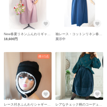
New春夏リネンふんわりギャザーワンピース【袖丈が選べる】ぽわん袖、バルーン袖
袖レース・コットンリネン春のギャザーワンピース、
18,600円
展示中
残り1点
レース付きふんわりシャギーニットプードルファー耳当て付き帽子を被ってぬくぬく温活しよう🎵 リバーシブル、防寒帽子、ハット
レアなチェック柄のコーデュロイのバルーンスカート。ビンテージライクな色落ち感