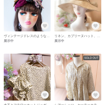
ヴィンテージドレスのような4種類の異素材を使ったMIXヘアターバン
リネン、カプリーヌハット、小顔効果、UV対策、54cm62cmまで。女優帽、つば広帽子
展示中
展示中
SOLD OUT
水玉とフラワーカットジャガードフリルギャザーブラウス
シアーシャツ、セーラーカラー水玉とフラワーカットジャガードのピンタックブラウス、セーラーカラーブラウス カーディガン カーデ