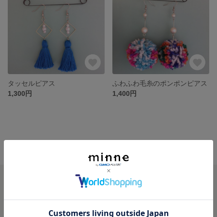
タッセルピアス
ふわふわ毛糸のポンポンピアス
1,300円
1,400円
minne ホーム
manmaru◎accessory の作品一覧
minneを知る
minneについて