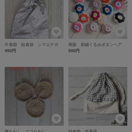
巾着袋 給食袋 シマエナガ
再販 刺繍くるみボタンヘアゴム
450円
500円
麻たわし エコたわし
給食袋 巾着袋