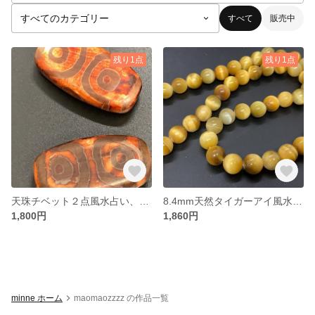
すべて
販売中
残り1点
残り1点
天珠チベット２点風水占い、パワーストーン
8.4mm天然タイガーアイ風水パワーストーン 金運上昇 直径8.4
1,800円
1,860円
minne ホーム
maomaozzzz の作品一覧