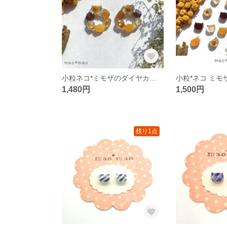
小粒ネコ*ミモザのダイヤカットリング ピアス/イヤリング mimosa✲*ﾟ
1,480円
1,500円
残り1点