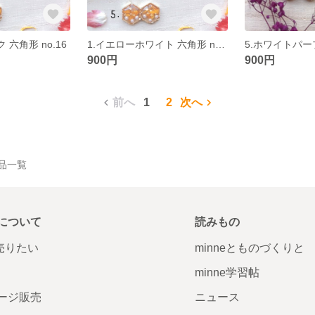
 六角形 no.16
1.イエローホワイト 六角形 no.16
900円
900円
前へ
1
2
次へ
の作品一覧
について
読みもの
で売りたい
minneとものづくりと
minne学習帖
ージ販売
ニュース