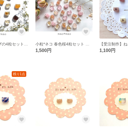
小粒*ネコ ミモザの4粒セット ピアス/イヤリング mimosa✲*ﾟ
小粒*ネコ 春色桜4粒セット ピアス/イヤリング sakura✲*ﾟ
1,500円
1,100円
残り1点