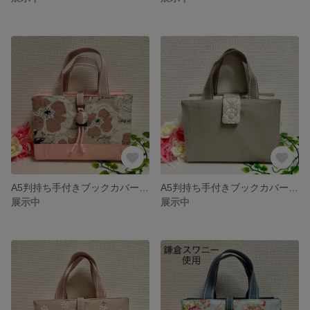
A5判持ち手付きブックカバー 大きな花柄ピンク 御書全集新版
A5判持ち手付きブックカバー ホック式 ダマスク柄グレージュ 御書全集新版
展示中
展示中