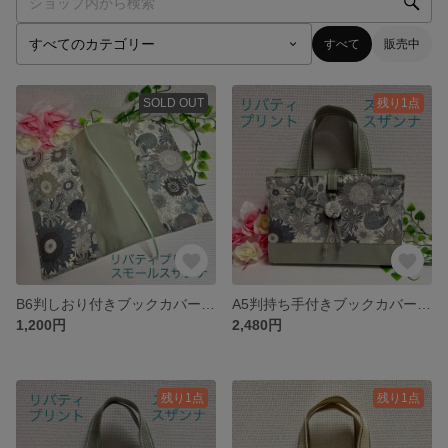
すべて
販売中
SOLD OUT
残り1点
B6判しおり付きブックカバー リバティプリント（スモール・スザンナ）使用
A5判持ち手付きブックカバー リバティプリント（スモール・スザンナ）使用 御書全集新版
1,200円
2,480円
残り1点
残り1点