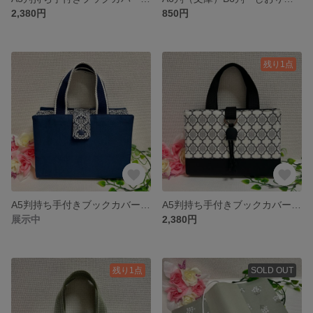
2,380円
850円
残り1点
A5判持ち手付きブックカバー ホック式 ダマスク柄ネイビー 御書全集新版
A5判持ち手付きブックカバー モロッカン柄×ブラック 御書全集新版
展示中
2,380円
残り1点
SOLD OUT