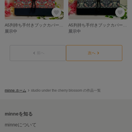
A5判持ち手付きブックカバー リバティ（ストロベリーシーフ・レッド）×ネイビー 御書全集新版
A5判持ち手付きブックカバー リバティ（ストロベリーシーフ・ブラック&レッド）×ブラック 御書全集新版
展示中
展示中
前へ
次へ
minne ホーム
studio under the cherry blossom の作品一覧
minneを知る
minneについて