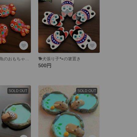
昔・懐かしい金魚のおもちゃ風【箸置き】
🐕犬張り子🐾の箸置き
500円
SOLD OUT
SOLD OUT