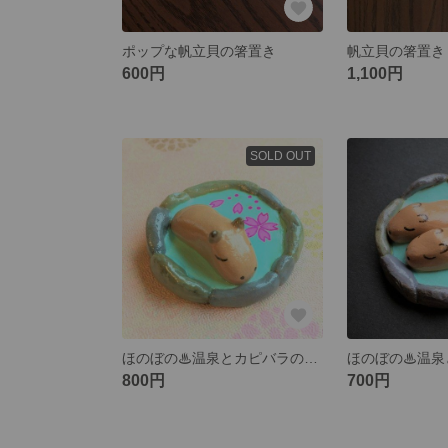
ポップな帆立貝の箸置き
600円
1,100円
SOLD OUT
ほのぼの♨温泉とカピバラの箸置き【桜】
800円
700円