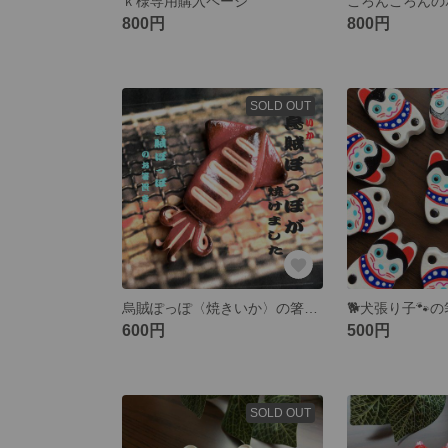
ｋ様専用購入ページ
800円
800円
SOLD OUT
烏賊ぽっぽ〈焼きいか〉の箸置き✿おもしろグッズ
🐕犬張り子🐾
600円
500円
SOLD OUT