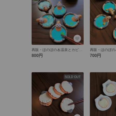
再販・ほのぼの♨温泉とカピバラの箸置き【豆しぼり】
800円
700円
SOLD OUT