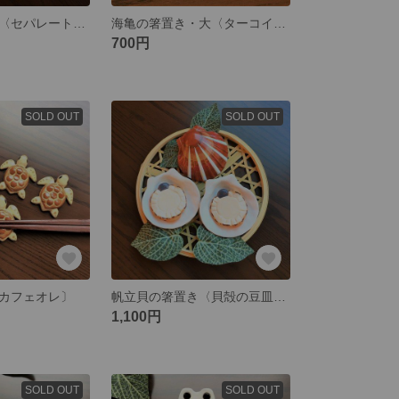
殻牡蠣の箸置き〈セパレートタイプ〉🌸おもしろグッズNo16
海亀の箸置き・大〈ターコイズブルー〉
700円
SOLD OUT
SOLD OUT
カフェオレ〕
帆立貝の箸置き〈貝殻の豆皿付き〉🌸おもしろグッズ
1,100円
SOLD OUT
SOLD OUT