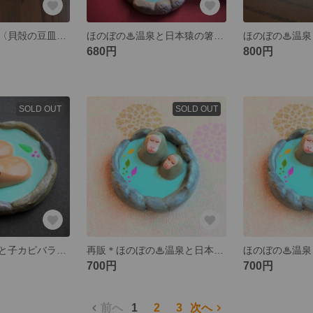
帆立貝の箸置き〈貝殻の豆皿付き〉🌸おもしろグッズ
ほのぼの♨温泉と日本猿の箸置き
680円
800円
SOLD OUT
SOLD OUT
ほのぼの♨温泉と子カピバラの箸置き【ペア】
再販＊ほのぼの♨温泉と日本猿の【親子】箸置き
700円
700円
前へ
1
2
3
次へ