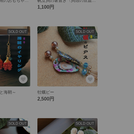
昔・懐かしい金魚のおもちゃ風【箸置き】
帆立貝の箸置き〈貝殻の豆皿付き〉🌸おもしろグッズ
1,100円
SOLD OUT
SOLD OUT
と海鞘～
牡蠣ピー
2,500円
SOLD OUT
SOLD OUT