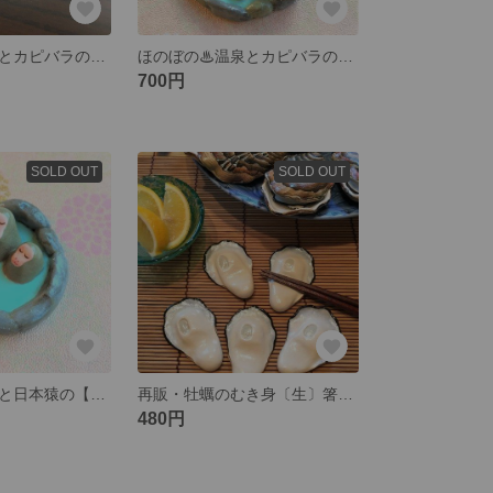
ほのぼの♨温泉とカピバラの箸置き【豆しぼり】
ほのぼの♨温泉とカピバラの箸置き【柚子】
700円
SOLD OUT
SOLD OUT
ほのぼの♨温泉と日本猿の【親子】箸置き
再販・牡蠣のむき身〔生〕箸置き✿おもしろグッズ
480円