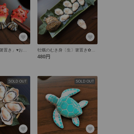
再販・「ホヤの箸置き」♥おもしろグッズ
牡蠣のむき身〔生〕箸置き✿おもしろグッズ
480円
SOLD OUT
SOLD OUT