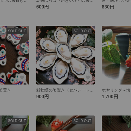
ころんころんのホヤの箸置き〈リアルタイプ〉
烏賊ぽっぽ〈焼きいか〉の箸置き✿おもしろグッズ
600円
830円
SOLD OUT
SOLD OUT
の箸置き
殻牡蠣の箸置き〈セパレートタイプ〉🌸おもしろグッズNo17
ホヤリング～海
900円
1,700円
SOLD OUT
SOLD OUT