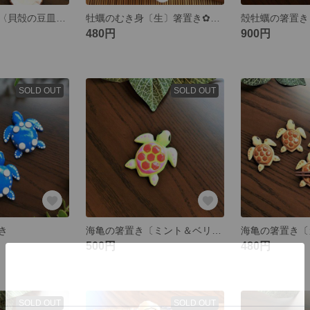
帆立貝の箸置き〈貝殻の豆皿付き〉🌸おもしろグッズ
牡蠣のむき身〔生〕箸置き✿おもしろグッズ
480円
900円
SOLD OUT
SOLD OUT
き
海亀の箸置き〔ミント＆ベリー🍓〕
海亀の箸置き〔
500円
480円
SOLD OUT
SOLD OUT