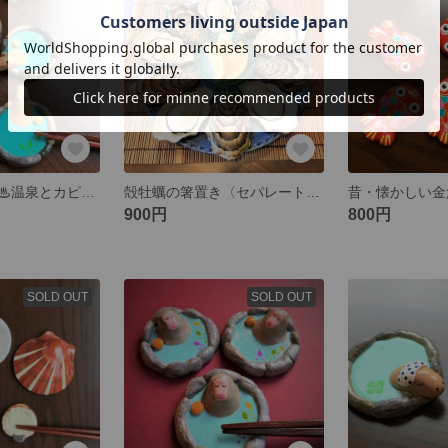
再販・ほのぼの♨温泉とカピバラの箸置き【柚子】
殻牡蠣の箸置き〈セパレートタイプ〉🌸おもしろグッズNo15
900円
800円
SOLD OUT
SOLD OUT