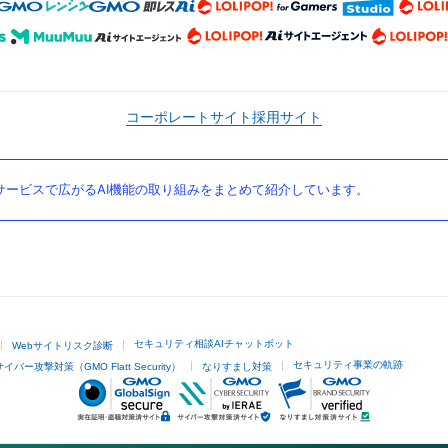
コーポレートサイト
採用サイト
ービスで広がるAI機能の取り組みをまとめて紹介しています。
セキュリティ相談AIチャットボット
Webサイトリスク診断
セキュリティ事業の軌跡
サイバー攻撃対策（GMO Flatt Security）
なりすまし対策