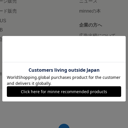
ージ販売
ニュース
ード販売
minneの本
LUS
企業の方へ
AB
広告出稿について
企画・イベント
大口注文について
用
プライバシーポリシー
会社概要
採用情報
メディアキット
©GMO Pepabo, Inc. All rights reserved.