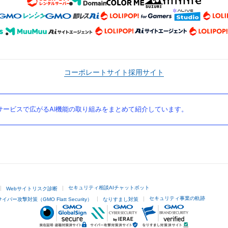
コーポレートサイト
採用サイト
ービスで広がるAI機能の取り組みをまとめて紹介しています。
セキュリティ相談AIチャットボット
Webサイトリスク診断
セキュリティ事業の軌跡
サイバー攻撃対策（GMO Flatt Security）
なりすまし対策