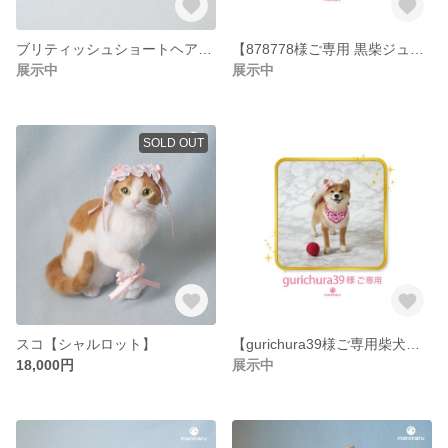
ブリティッシュショートヘア【ルナ】
【878778様ご専用 黒柴ジュリアン】
展示中
展示中
SOLD OUT
スコ【シャルロット】
【gurichura39様ご専用柴犬マリー】
18,000円
展示中