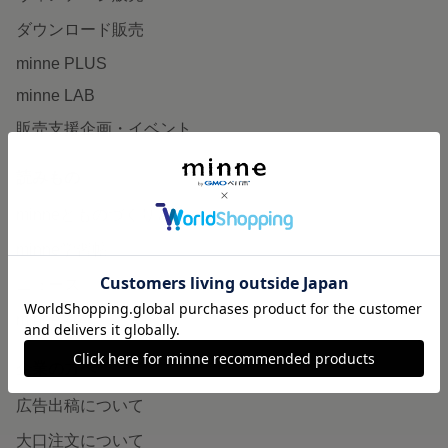
ダウンロード販売
minne PLUS
minne LAB
販売支援企画・イベント
読みもの
minneとものづくりと
minne学習帖
ニュース
minneの本
企業の方へ
広告出稿について
大口注文について