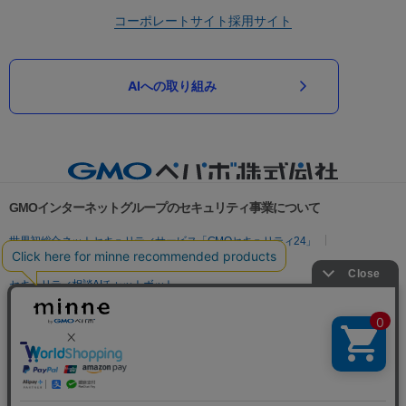
コーポレートサイト
採用サイト
AIへの取り組み
GMOインターネットグループのセキュリティ事業について
世界初総合ネットセキュリティサービス「GMOセキュリティ24」
パスワード漏洩診断
Webサイトリスク診断
セキュリティ相談AIチャットボット
実在証明・盗聴対策
サイバー攻撃対策（GMOサイバーセキュリティ byイエラエ）
サイバー攻撃対策（GMO Flatt Security）
なりすまし対策
セキュリティ事業の軌跡