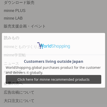
ダウンロード販売
minne PLUS
minne LAB
販売支援企画・イベント
読みもの
minneとものづくりと
minne学習帖
ニュース
minneの本
企業の方へ
広告出稿について
大口注文について