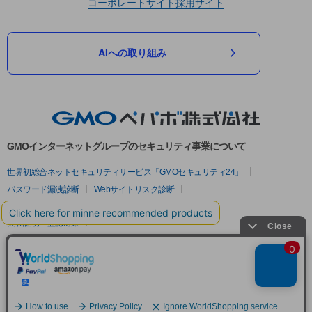
コーポレートサイト
採用サイト
AIへの取り組み
GMOインターネットグループのセキュリティ事業について
世界初総合ネットセキュリティサービス「GMOセキュリティ24」
パスワード漏洩診断
Webサイトリスク診断
セキュリティ相談AIチャットボット
実在証明・盗聴対策
サイバー攻撃対策（GMOサイバーセキュリティ byイエラエ）
サイバー攻撃対策（GMO Flatt Security）
なりすまし対策
セキュリティ事業の軌跡