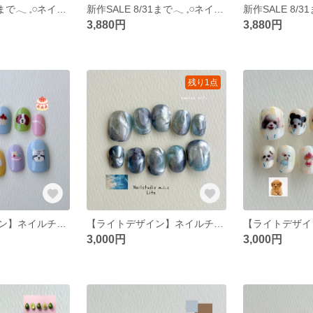
新作SALE 8/31まで‪𓂃 𓈒𓏸ネイルチップ【052】 サイズオーダー 韓国 ポップ ニュアンス ぷっくり オーロラ 絵画 油絵風 お花 水滴
新作SALE 8/31まで‪𓂃 𓈒𓏸ネイルチップ【051】 サイズオーダー 韓国 ポップ ニュアンス ぷっくり 個性派 ソーダポップ 夏ネイル
3,880円
3,880円
残り1点
【ライトデザイン】ネイルチップ サイズオーダー 韓国 ポップ ニュアンス 犬 ワンちゃん カラフル パステル ケーキ
【ライトデザイン】ネイルチップ サイズオーダー 韓国 ポップ ニュアンス ブルー シルバー ぷっくり キラキラ インク
3,000円
3,000円