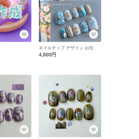
ネイルチップ デザイン お任せ オーダー 成人式 卒業式 入学式 振袖 和服 和柄 着物 ニュアンス ポップ ぷっくり お花 ゴールド ミラー 花柄 袴
4,800円