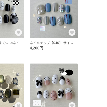
新作SALE 8/31まで‪𓂃 𓈒𓏸ネイルチップ【047】 サイズオーダー 韓国 ポップ ニュアンス ぷっくり ブラック ホワイト チェッカー ダルメシアン
ネイルチップ【046】 サイズオーダー 韓国 ポップ ニュアンス ぷっくり きらきら ホログラム うねうね ストライプ ブルー パール アイボリー
4,200円