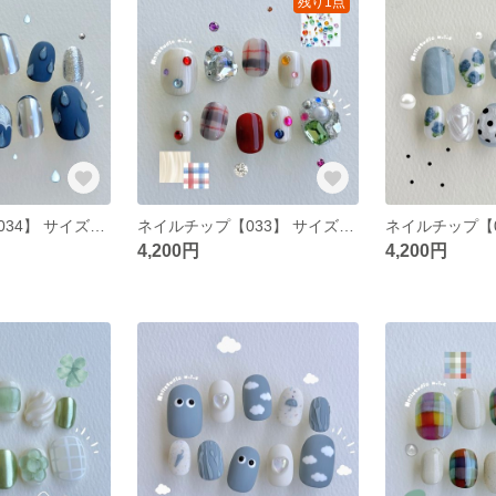
残り1点
ネイルチップ【034】 サイズオーダー 韓国 ポップ ニュアンス ぷっくり 雨 水滴 梅雨 マグネット くすみブルー マットネイル シルバー ミラー フレンチ
ネイルチップ【033】 サイズオーダー 韓国 ポップ ニュアンス キラキラ 宝石 赤 ベージュ パール インク チェック
4,200円
4,200円