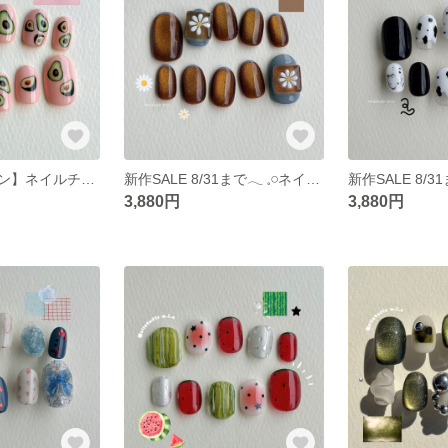
【ライトデザイン】ネイルチップ サイズオーダー 韓国 ポップ ニュアンス アボカド ピンク
新作SALE 8/31まで‪𓂃 𓈒𓏸ネイルチップ【048】 サイズオーダー 韓国 ポップ ニュアンス ブラウン マグネット フレンチ 水色 お花 大人ネイル
3,880円
3,880円