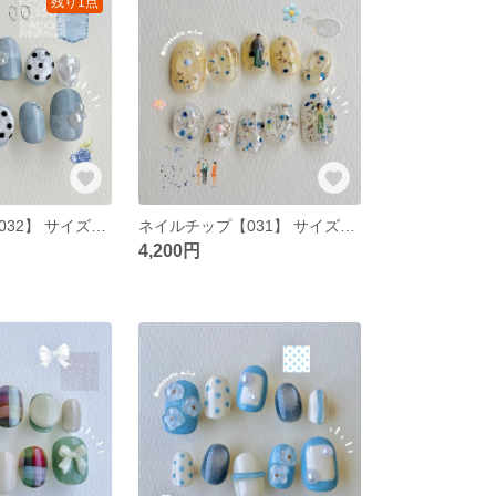
残り1点
ネイルチップ【032】 サイズオーダー 韓国 ポップ ニュアンス デニム レース ピアス ドット柄 パール お花 ハート ぷっくり
ネイルチップ【031】 サイズオーダー 韓国 ポップ ニュアンス ぷっくり お花 人 人形 クリアネイル キラキラ オフホワイト
4,200円