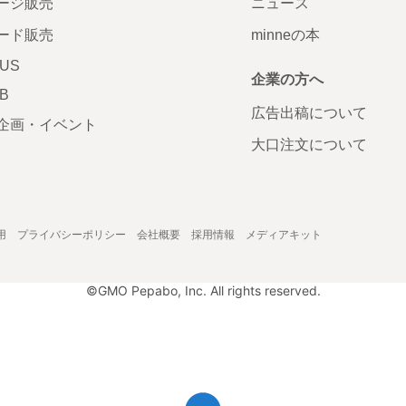
ージ販売
ニュース
ード販売
minneの本
LUS
企業の方へ
AB
広告出稿について
企画・イベント
大口注文について
用
プライバシーポリシー
会社概要
採用情報
メディアキット
©GMO Pepabo, Inc. All rights reserved.