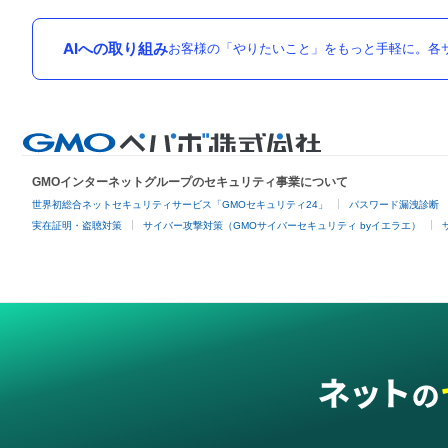
AIへの取り組み
お客様の「やりたいこと」をもっと手軽に。各サ
GMOインターネットグループのセキュリティ事業について
世界初総合ネットセキュリティサービス「GMOセキュリティ24」
パスワード漏洩診断
実在証明・盗聴対策
サイバー攻撃対策（GMOサイバーセキュリティ byイエラエ）