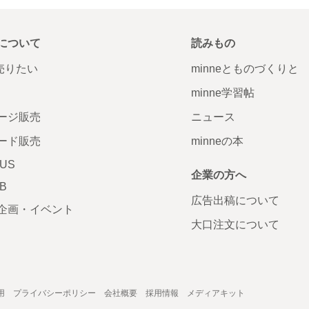
について
読みもの
で売りたい
minneとものづくりと
minne学習帖
ージ販売
ニュース
ード販売
minneの本
LUS
企業の方へ
AB
広告出稿について
企画・イベント
大口注文について
用
プライバシーポリシー
会社概要
採用情報
メディアキット