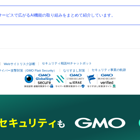
ービスで広がるAI機能の取り組みをまとめて紹介しています。
セキュリティ相談AIチャットボット
Webサイトリスク診断
セキュリティ事業の軌跡
サイバー攻撃対策（GMO Flatt Security）
なりすまし対策