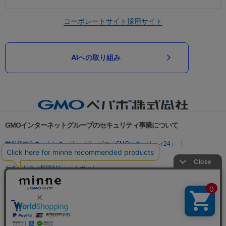
コーポレートサイト
採用サイト
AIへの取り組み
GMOインターネットグループのセキュリティ事業について
世界初総合ネットセキュリティサービス「GMOセキュリティ24」
パスワード漏洩診断
Webサイトリスク診断
セキュリティ相談AIチャットボット
実在証明・盗聴対策
サイバー攻撃対策（GMOサイバーセキュリティ byイエラエ）
サイバー攻撃対策（GMO Flatt Security）
なりすまし対策
セキュリティ事業の軌跡