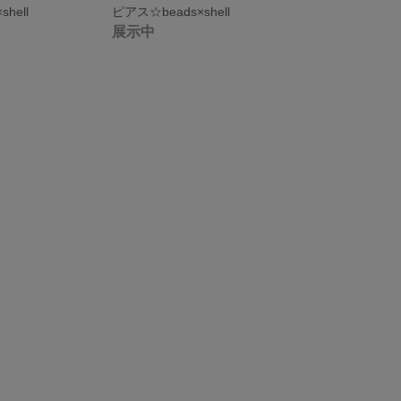
hell
ピアス☆beads×shell
展示中