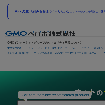
AIへの取り組み
お客様の「やりたいこと」をもっと手軽に。各サ
GMOインターネットグループのセキュリティ事業について
世界初総合ネットセキュリティサービス「GMOセキュリティ24」
パスワード漏洩診断
実在証明・盗聴対策
サイバー攻撃対策（GMOサイバーセキュリティ byイエラエ）