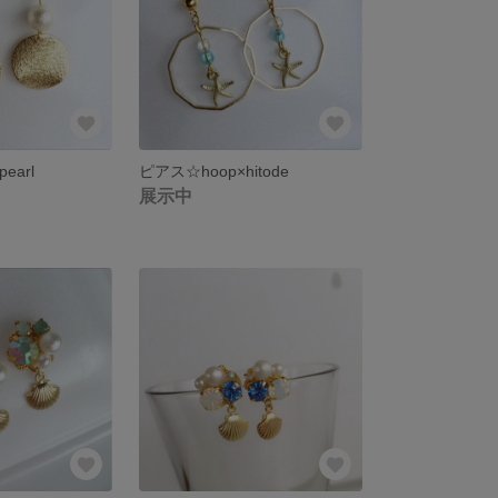
earl
ピアス☆hoop×hitode
展示中