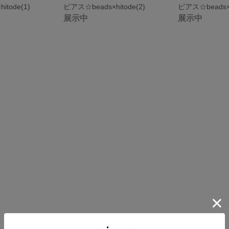
tode(1)
ピアス☆beads×hitode(2)
ピアス☆beads×s
展示中
展示中