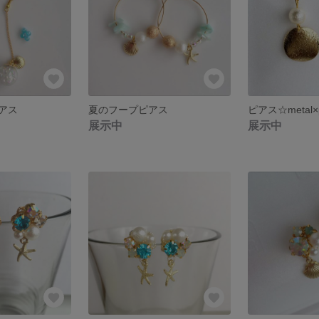
アス
夏のフープピアス
ピアス☆metal×p
展示中
展示中