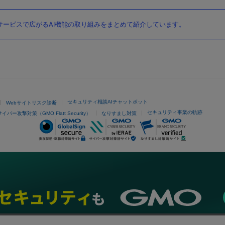
ービスで広がるAI機能の取り組みをまとめて紹介しています。
セキュリティ相談AIチャットボット
Webサイトリスク診断
セキュリティ事業の軌跡
サイバー攻撃対策（GMO Flatt Security）
なりすまし対策