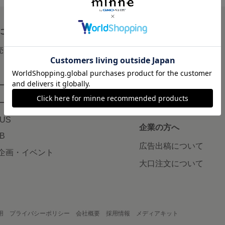
について
読みもの
で売りたい
minneとものづくりと
minne学習帖
ージ販売
ニュース
ード販売
minneの本
LUS
企業の方へ
AB
広告出稿について
企画・イベント
大口注文について
用
プライバシーポリシー
会社概要
採用情報
メディアキット