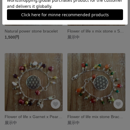
Natural power stone bracelet
Flower of life x mix stone x Shell Bracelet
1,500円
展示中
Flower of life x Garnet x Pearl x Shell Bracelet
Flower of life mix stone Bracelet
展示中
展示中