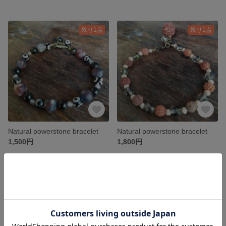
残り1点
残り1点
Natural powerstone bracelet
Natural powerstone bracelet
1,500円
1,800円
残り1点