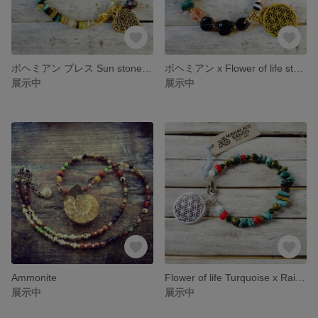
ボヘミアン ブレス Sun stone x Turquoise Bracelet
ボヘミアン x Flower of life style mix stones Braceket
展示中
展示中
Ammonite
Flower of life Turquoise x Rain forest Jasper Bracelet
展示中
展示中