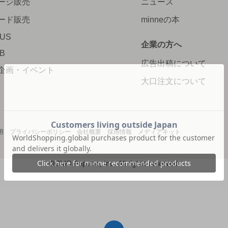
ージ販売
ニュース
ード販売
minneの本
LUS
企業の方へ
AB
広告出稿について
企画・イベント
大口注文について
用
プライバシーポリシー
会社概要
採用情報
メディアキット
©GMO Pepabo, Inc. All rights reserved.