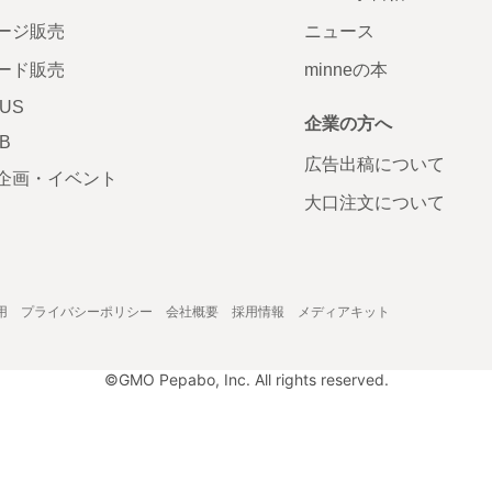
ージ販売
ニュース
ード販売
minneの本
LUS
企業の方へ
AB
広告出稿について
企画・イベント
大口注文について
用
プライバシーポリシー
会社概要
採用情報
メディアキット
©GMO Pepabo, Inc. All rights reserved.