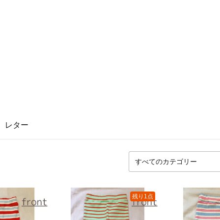
レター
残り1点