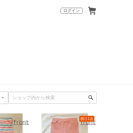
ログイン
残り1点