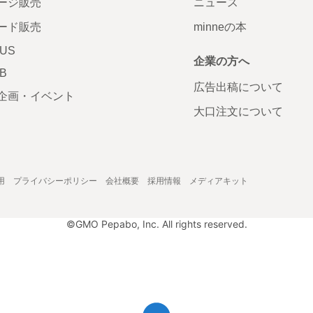
ージ販売
ニュース
ード販売
minneの本
LUS
企業の方へ
AB
広告出稿について
企画・イベント
大口注文について
用
プライバシーポリシー
会社概要
採用情報
メディアキット
©GMO Pepabo, Inc. All rights reserved.