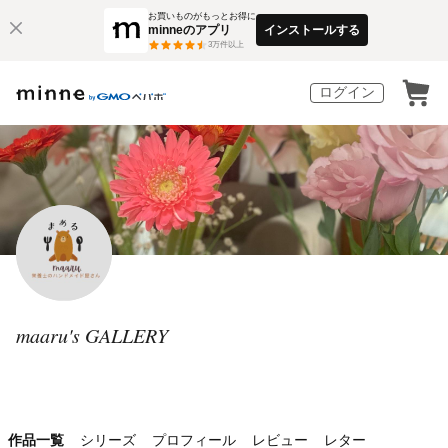
お買いものがもっとお得に
minneのアプリ
インストールする
3
万件以上
ログイン
maaru's GALLERY
作品一覧
シリーズ
プロフィール
レビュー
レター