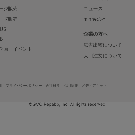
ージ販売
ニュース
ード販売
minneの本
LUS
企業の方へ
AB
広告出稿について
企画・イベント
大口注文について
用
プライバシーポリシー
会社概要
採用情報
メディアキット
©GMO Pepabo, Inc. All rights reserved.