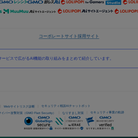
コーポレートサイト
採用サイト
ービスで広がるAI機能の取り組みをまとめて紹介しています。
セキュリティ相談AIチャットボット
Webサイトリスク診断
セキュリティ事業の軌跡
サイバー攻撃対策（GMO Flatt Security）
なりすまし対策