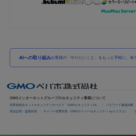
AIへの取り組み
お客様の「やりたいこと」をもっと手軽に。各サ
GMOインターネットグループのセキュリティ事業について
世界初総合ネットセキュリティサービス「GMOセキュリティ24」
パスワード漏洩診断
実在証明・盗聴対策
サイバー攻撃対策（GMOサイバーセキュリティ byイエラエ）