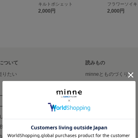
キルトポシェット
2,000円
2,000円
について
読みもの
で売りたい
minneとものづくりと
minne学習帖
ージ販売
ニュース
ード販売
minneの本
LUS
企業の方へ
AB
広告出稿について
企画・イベント