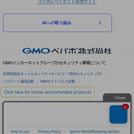
コーポレートサイト
採用サイト
AIへの取り組み
GMOインターネットグループのセキュリティ事業について
世界初総合ネットセキュリティサービス「GMOセキュリティ24」
パスワード漏洩診断
Webサイトリスク診断
セキュリティ相談AIチャットボット
実在証明・盗聴対策
サイバー攻撃対策（GMOサイバーセキュリティ byイエラエ）
サイバー攻撃対策（GMO Flatt Security）
なりすまし対策
セキュリティ事業の軌跡