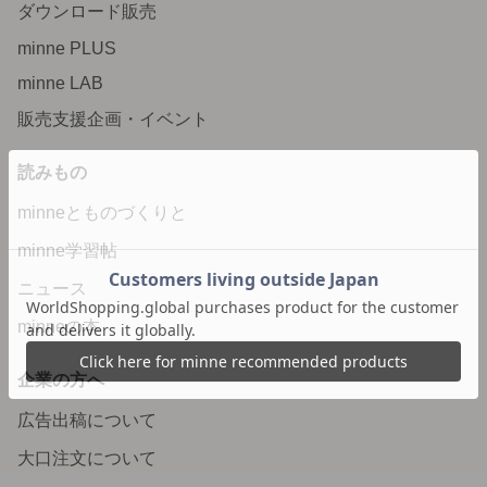
ダウンロード販売
minne PLUS
minne LAB
販売支援企画・イベント
読みもの
minneとものづくりと
minne学習帖
ニュース
minneの本
企業の方へ
広告出稿について
大口注文について