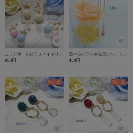
ニットボールピアス＊イヤリング
選べる☆♡小さな星orハートのアメリカンピアス꙳★*♡*°
650円
450円
残り1点
残り1点