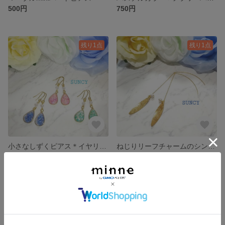
500円
750円
残り1点
残り1点
小さなしずくピアス＊イヤリング
ねじりリーフチャームのシンプルアメリカンピアス
850円
650円
残り1点
残り1点