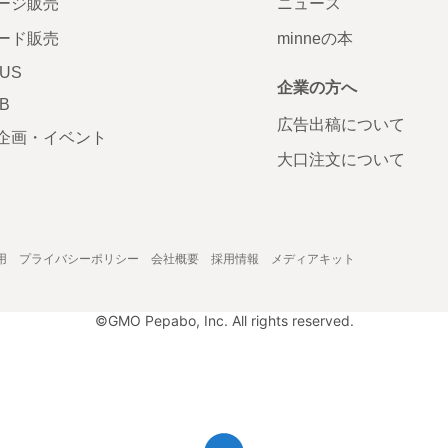
ージ販売
ニュース
ード販売
minneの本
LUS
企業の方へ
AB
広告出稿について
企画・イベント
大口注文について
用
プライバシーポリシー
会社概要
採用情報
メディアキット
©GMO Pepabo, Inc. All rights reserved.