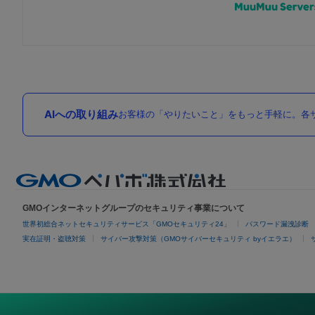
AIへの取り組み
お客様の「やりたいこと」をもっと手軽に。各サ
GMOインターネットグループのセキュリティ事業について
世界初総合ネットセキュリティサービス「GMOセキュリティ24」
パスワード漏洩診断
実在証明・盗聴対策
サイバー攻撃対策（GMOサイバーセキュリティ byイエラエ）