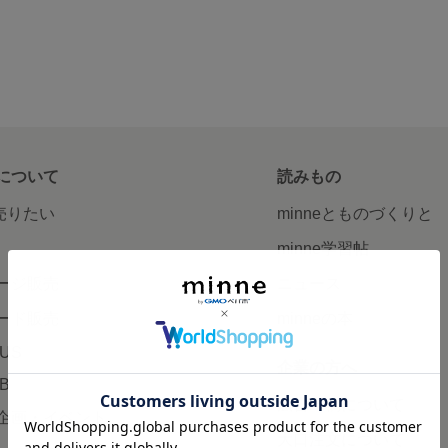
について
読みもの
で売りたい
minneとものづくりと
minne学習帖
ージ販売
ニュース
ード販売
minneの本
LUS
企業の方へ
AB
広告出稿について
企画・イベント
大口注文について