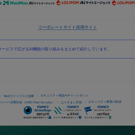
コーポレートサイト
採用サイト
ービスで広がるAI機能の取り組みをまとめて紹介しています。
セキュリティ相談AIチャットボット
Webサイトリスク診断
セキュリティ事業の軌跡
サイバー攻撃対策（GMO Flatt Security）
なりすまし対策