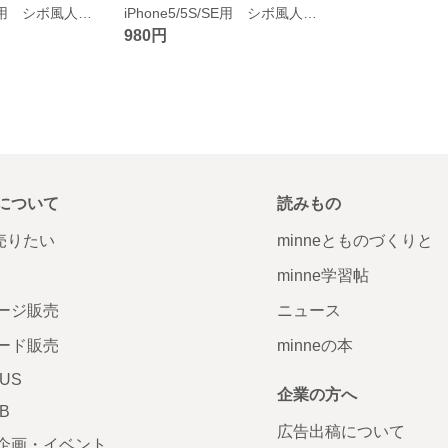
iPhone5/5S/SE用 シボ風人工皮革 手帳型ケース ストラップ付き/ブラック
iPhone5/5S/SE用 シボ風人工皮革 手帳型ケース ストラップ付き/ピンク
980円
について
読みもの
で売りたい
minneとものづくりと
minne学習帖
ージ販売
ニュース
ード販売
minneの本
LUS
企業の方へ
AB
広告出稿について
企画・イベント