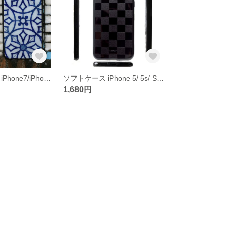
背面強化ガラス iPhone7/iPhone8 iPhone XS/X iPhone XR ソフトケース シチリア タイル デザイン/アンティークブルー＊サークル
ソフトケース iPhone 5/ 5s/ SE iPhone8 7 6/ 6s XS/X XR XS Max 8 Plus 7 Plus 6s/6 Plus グロスブロックチェック/ブラック
1,680円