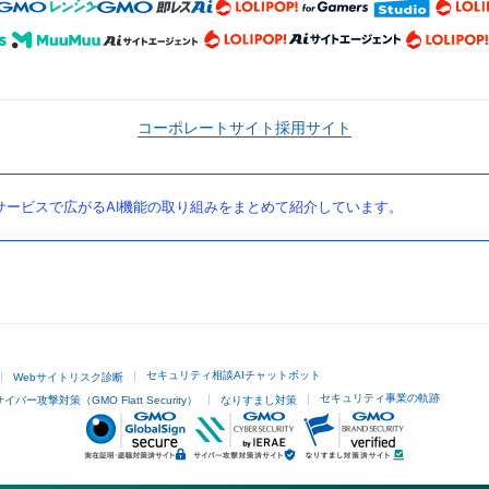
コーポレートサイト
採用サイト
ービスで広がるAI機能の取り組みをまとめて紹介しています。
セキュリティ相談AIチャットボット
Webサイトリスク診断
セキュリティ事業の軌跡
サイバー攻撃対策（GMO Flatt Security）
なりすまし対策