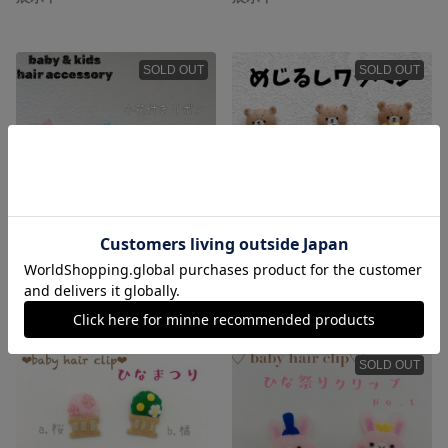
SOLD OUT
SOLD OUT
2個セット ベビーヘアクリップ キッズヘアゴム リボン
めじるしワッペン 入園入学準備 コップ袋☆お着替え袋☆上靴入れ☆レッスンバックなどに目印としてどうぞ
600円
500円
SOLD OUT