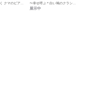
〜流氷の上を行く クマのピアス〜
〜幸せ呼ぶ＊白い鳩のクラシカルピアス〜
展示中