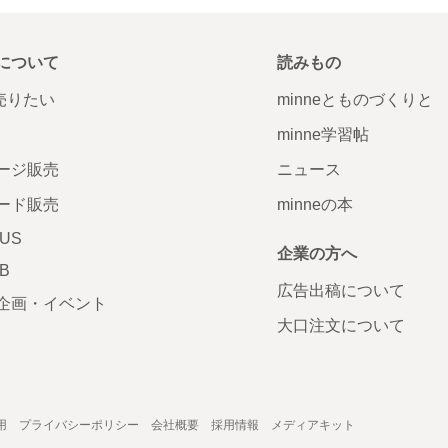
について
読みもの
で売りたい
minneとものづくりと
minne学習帖
ージ販売
ニュース
ード販売
minneの本
LUS
企業の方へ
AB
広告出稿について
企画・イベント
大口注文について
用
プライバシーポリシー
会社概要
採用情報
メディアキット