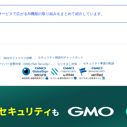
ービスで広がるAI機能の取り組みをまとめて紹介しています。
セキュリティ相談AIチャットボット
Webサイトリスク診断
セキュリティ事業の軌跡
サイバー攻撃対策（GMO Flatt Security）
なりすまし対策