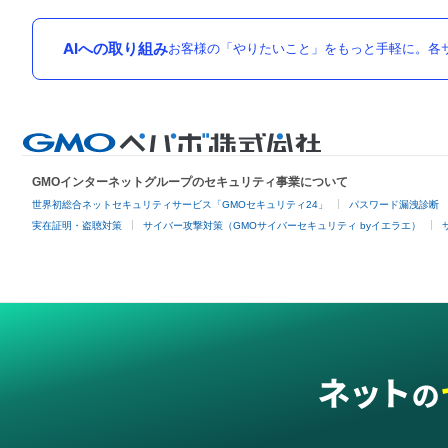
AIへの取り組み
お客様の「やりたいこと」をもっと手軽に。各サ
GMOインターネットグループのセキュリティ事業について
世界初総合ネットセキュリティサービス「GMOセキュリティ24」
パスワード漏洩診断
実在証明・盗聴対策
サイバー攻撃対策（GMOサイバーセキュリティ byイエラエ）