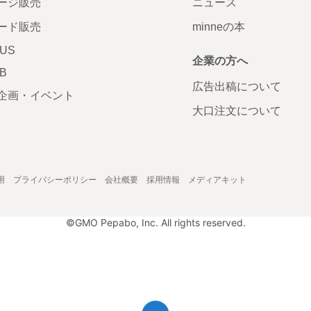
ージ販売
ニュース
ード販売
minneの本
LUS
企業の方へ
AB
広告出稿について
企画・イベント
大口注文について
用
プライバシーポリシー
会社概要
採用情報
メディアキット
©GMO Pepabo, Inc. All rights reserved.