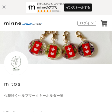
お買いものがもっとお得に
minneのアプリ
インストールする
3
万件以上
ログイン
mitos
心花咲くヘルプマークキーホルダー🌸