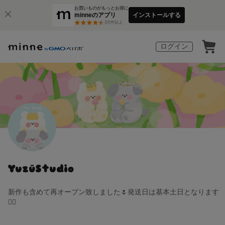
お買いものがもっとお得に
minneのアプリ
インストールする
3
万件以上
ログイン
YuzüStudio
新作も含めて再オープン致しました🌷発送日は基本土日となります
🙇‍♀️