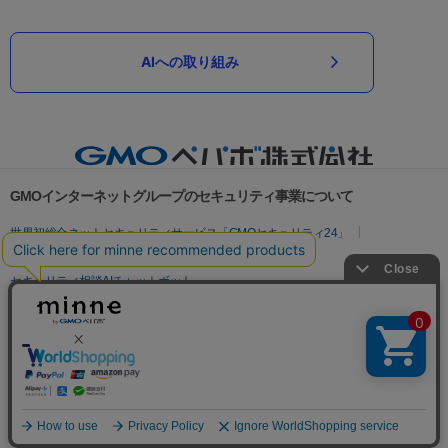
AIへの取り組み
GMOインターネットグループのセキュリティ事業について
世界初総合ネットセキュリティサービス「GMOセキュリティ24」
パスワード漏洩診断
Webサイトリスク診断
セキュリティ相談AIチャットボット
実在証明・盗聴対策
サイバー攻撃対策（GMOサイバーセキュリティ byイエラエ）
サイバー攻撃対策（GMO Flatt Security）
なりすまし対策
セキュリティ事業の軌跡