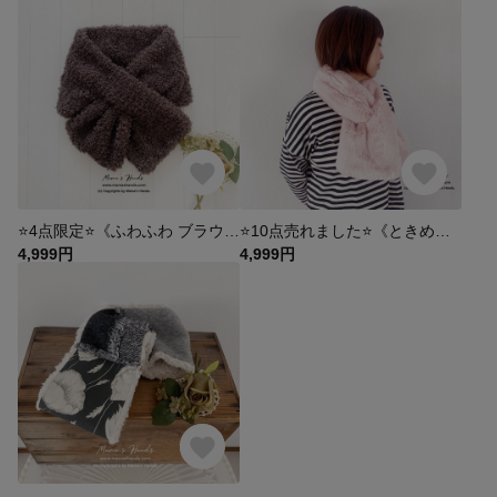
⭐️4点限定⭐️《ふわふわ ブラウニー》シンプル 茶色 チョコ ナチュラル ティペット 差し込み マフラー
⭐️10点売れました⭐️《ときめくパステル ピンク》おしゃれな 可愛い ティペット 毛並み ふわふわ マフラー
4,999円
4,999円