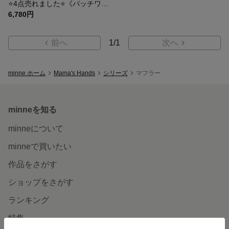
⭐️4点売れました⭐️《パッチワーク ボア》おしゃれな イタリア製 グレー系 ウール ふわふわ ボリューム ティペット 差し込み マフラー
6,780円
前へ
1
/
1
次へ
minne ホーム
Mama's Hands
シリーズ
マフラー
minneを知る
minneについて
minneで買いたい
作品をさがす
ショップをさがす
ランキング
特集