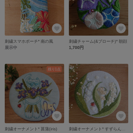
刺繍スマホポーチ* 南の風
刺繍チャーム(&ブローチ)* 朝顔
展示中
1,700円
残り1点
刺繍オーナメント* 菖蒲(iris)
刺繍オーナメント* すずらんとてんとう虫くん