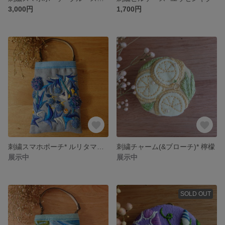
3,000円
1,700円
刺繍スマホポーチ* ルリタマアザミと熱帯魚
刺繍チャーム(&ブローチ)* 檸檬
展示中
展示中
SOLD OUT