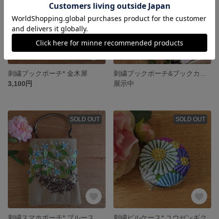
刺繍ブックポーチ* 金木犀
刺繍ブックポーチ&ブックカバー* 秋桜
3,100円
展示中
SOLD OUT
SOLD OUT
刺繍スマホポーチ* ブルースター
刺繍ピルケース* ユウゼンギク