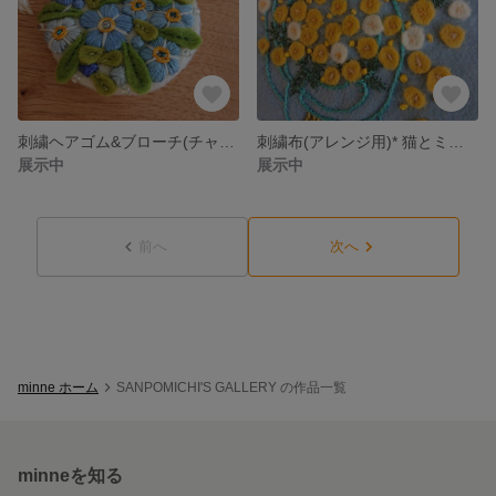
刺繍ヘアゴム&ブローチ(チャーム)* 忘れな草
刺繍布(アレンジ用)* 猫とミモザ
展示中
展示中
前へ
次へ
minne ホーム
SANPOMICHI'S GALLERY の作品一覧
minneを知る