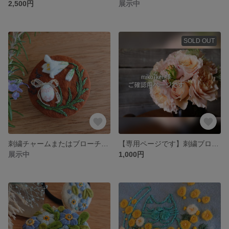
2,500円
展示中
SOLD OUT
刺繍チャームまたはブローチ* 鉄砲百合のイースター
【専用ページです】刺繍ブローチ* 麦
展示中
1,000円