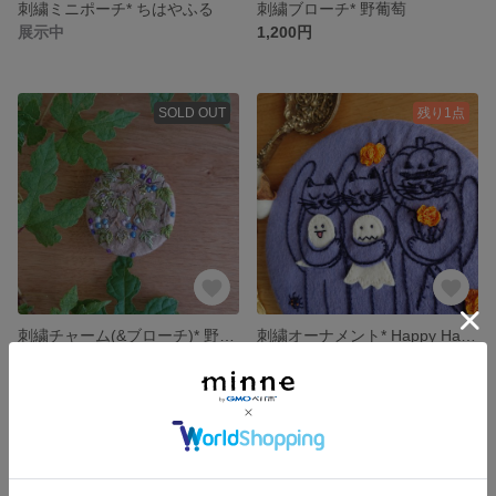
刺繍ミニポーチ* ちはやふる
刺繍ブローチ* 野葡萄
展示中
1,200円
SOLD OUT
残り1点
刺繍チャーム(&ブローチ)* 野ブドウ
刺繍オーナメント* Happy Halloween
1,700円
2,200円
SOLD OUT