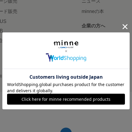
ージ販売
ニュース
ード販売
minneの本
LUS
企業の方へ
AB
広告出稿について
企画・イベント
大口注文について
用
プライバシーポリシー
会社概要
採用情報
メディアキット
©GMO Pepabo, Inc. All rights reserved.