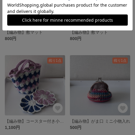
【編み物】敷マット
【編み物】敷マット
800円
800円
残り1点
残り1点
【編み物】コースター付き小物入れ
【編み物】がま口 ミニ小物入れ
1,100円
500円