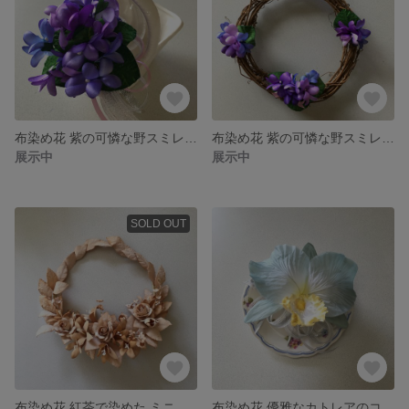
布染め花 紫の可憐な野スミレの花束 白い陶器のミニバスケットに入れて
布染め花 紫の可憐な野スミレのリース
展示中
展示中
SOLD OUT
布染め花 紅茶で染めた ミニバラと小花のナチュラルリース
布染め花 優雅なカトレアのコサージュ グレー