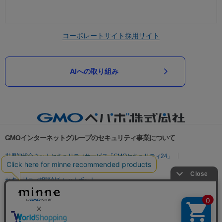
コーポレートサイト
採用サイト
AIへの取り組み
GMOインターネットグループのセキュリティ事業について
世界初総合ネットセキュリティサービス「GMOセキュリティ24」
パスワード漏洩診断
Webサイトリスク診断
セキュリティ相談AIチャットボット
実在証明・盗聴対策
サイバー攻撃対策（GMOサイバーセキュリティ byイエラエ）
サイバー攻撃対策（GMO Flatt Security）
なりすまし対策