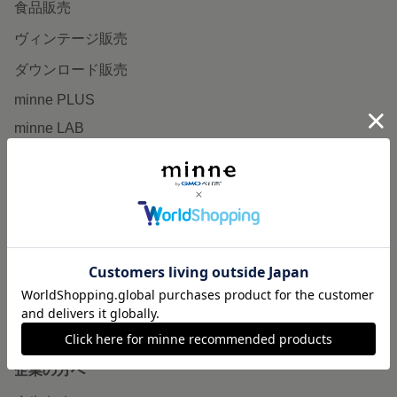
食品販売
ヴィンテージ販売
ダウンロード販売
minne PLUS
minne LAB
販売支援企画・イベント
読みもの
minneとものづくりと
minne学習帖
ニュース
minneの本
企業の方へ