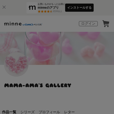
お買いものがもっとお得に
minneのアプリ
インストールする
3
万件以上
ログイン
MAMA-AMA'S GALLERY
作品一覧
シリーズ
プロフィール
レター