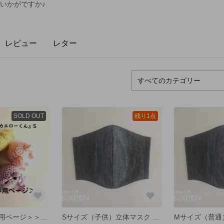
 いかがですか♪
レビュー
レター
SOLD OUT
残り1点
＜＜オーダー専用ページ＞＞ おまもりカエル『カエローくん』S
Sサイズ（子供）立体マスク 国産綿ダンガリー ブラック