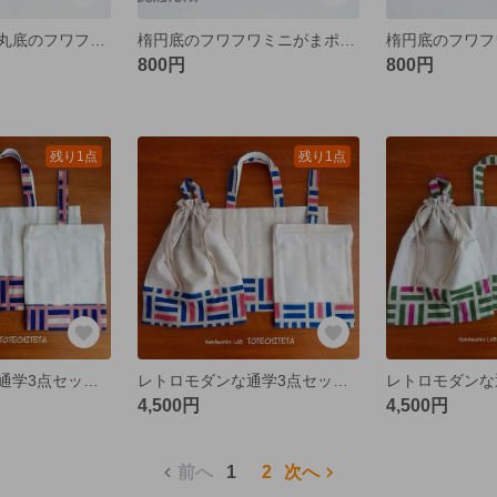
【訳あり価格】丸底のフワフワプチがまポーチ ネイビー
楕円底のフワフワミニがまポーチ ネイビー
800円
800円
残り1点
残り1点
レトロモダンな通学3点セット 算木柄 くすみピンク 【送料無料】
レトロモダンな通学3点セット 算木柄 ブルー×ピンク 【送料無料】
4,500円
4,500円
前へ
1
2
次へ