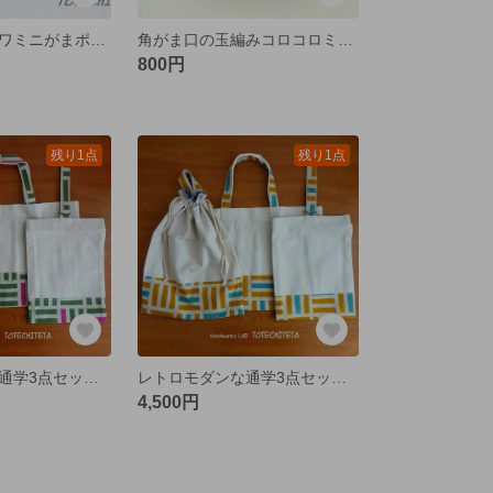
楕円底のフワフワミニがまポーチ ダークブラウン
角がま口の玉編みコロコロミニポーチ シックブラック
800円
残り1点
残り1点
レトロモダンな通学3点セット 算木柄 カーキグリーン×ピンク【送料無料】
レトロモダンな通学3点セット 算木柄 イエロー×ブルーグリーン【送料無料】
4,500円