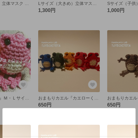
Sサイズ（子供）立体マスク 国産綿麻ダンガリー ブラウン
Lサイズ（大きめ）立体マスク 国産綿麻ダンガリー ブラウン
1,300円
1,000円
『カエローくん』Ｍ・Ｌサイズ変更について
おまもりカエル『カエローくん』Ｓ ビビットシリーズ 新色追加
650円
650円