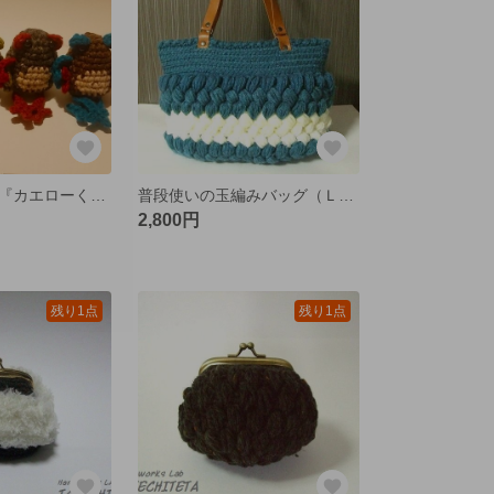
おまもりカエル『カエローくん』Ｌ バイカラーシリーズ
普段使いの玉編みバッグ（Ｌ） ブルーグリーン
2,800円
残り1点
残り1点