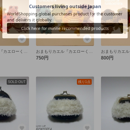
おまもりカエル『カエローくん』M 全7色
おまもりカエル『カエローくん』Ｌパステルシリーズ
750円
800円
SOLD OUT
残り1点