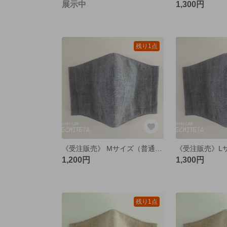
展示中
1,300円
残り1点
《受注販売》 Mサイズ（普通）立体マスク 国産綿ダンガリー スモーキーネイビー
1,200円
1,300円
残り1点